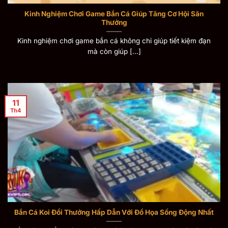
Kinh Nghiệm Chơi Game Bắn Cá Giúp Tăng Cơ Hội Săn
Thưởng
Kinh nghiệm chơi game bắn cá không chỉ giúp tiết kiệm đạn
mà còn giúp [...]
11
Th4
Bắn Cá Koi Đổi Thưởng Hấp Dẫn Với Đồ Họa Sống Động Nhất