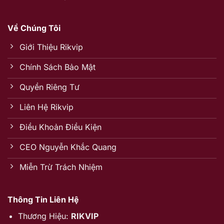
Về Chúng Tôi
Giới Thiệu Rikvip
Chính Sách Bảo Mật
Quyền Riêng Tư
Liên Hệ Rikvip
Điều Khoản Điều Kiện
CEO Nguyễn Khắc Quang
Miễn Trừ Trách Nhiệm
Thông Tin Liên Hệ
Thương Hiệu:
RIKVIP