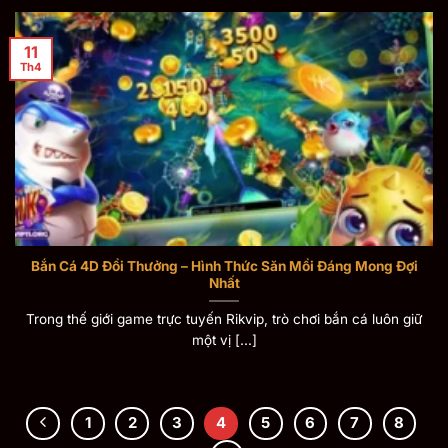
11
Th4
Bắn Cá 4D Đổi Thưởng – Hình Thức Săn Mồi Đáng Mong Đợi
Nhất
Trong thế giới game trực tuyến Rikvip, trò chơi bắn cá luôn giữ
một vị [...]
1
2
3
4
5
6
7
8